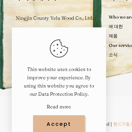
Who we ar
Ningjin County Yelu Wood Co., Ltd.
에 대한
Wangzhuang Village, Chaihudian
제품
Town, Dezhou, Shandong, China
Our servic
소식
This website uses cookies to
improve your experience. By
using this website you agree to
our
Data Protection Policy
.
Read more
Accept
© 2024
YELUWOOD
| All Rights Reserved |
鲁ICP备1